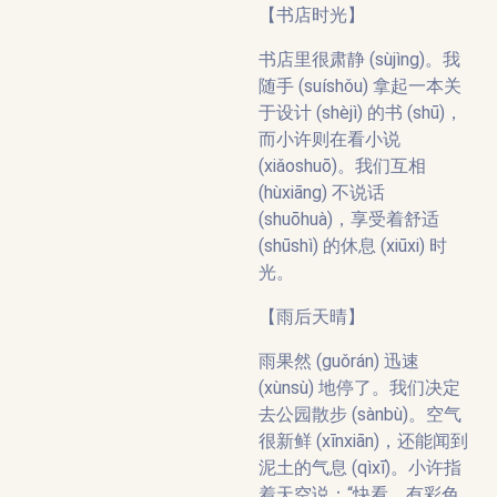
【书店时光】
书店里很肃静 (sùjìng)。我
随手 (suíshǒu) 拿起一本关
于设计 (shèjì) 的书 (shū)，
而小许则在看小说
(xiǎoshuō)。我们互相
(hùxiāng) 不说话
(shuōhuà)，享受着舒适
(shūshì) 的休息 (xiūxi) 时
光。
【雨后天晴】
雨果然 (guǒrán) 迅速
(xùnsù) 地停了。我们决定
去公园散步 (sànbù)。空气
很新鲜 (xīnxiān)，还能闻到
泥土的气息 (qìxī)。小许指
着天空说：“快看，有彩色