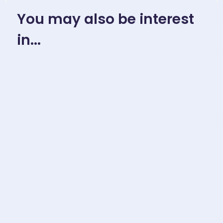
You may also be interest
in...
November 23, 2025
Mandarin Chinese Idioms
Learning-“…秋….” – 成语［各有
千秋gè yǒu qiān qiū］
November 23, 2025
中高级水平汉语阅读-
Intermediate – Advanced