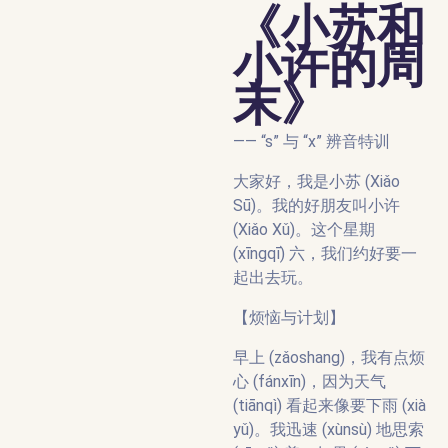
《小苏和
小许的周
末》
—— “s” 与 “x” 辨音特训
大家好，我是小苏 (Xiǎo
Sū)。我的好朋友叫小许
(Xiǎo Xǔ)。这个星期
(xīngqī) 六，我们约好要一
起出去玩。
【烦恼与计划】
早上 (zǎoshang)，我有点烦
心 (fánxīn)，因为天气
(tiānqì) 看起来像要下雨 (xià
yǔ)。我迅速 (xùnsù) 地思索