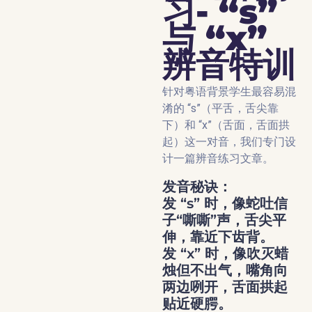
习- “s”
与 “x”
辨音特训
针对粤语背景学生最容易混
淆的 “s”（平舌，舌尖靠
下）和 “x”（舌面，舌面拱
起）这一对音，我们专门设
计一篇辨音练习文章。
发音秘诀：
发 “s” 时，像蛇吐信
子“嘶嘶”声，舌尖平
伸，靠近下齿背。
发 “x” 时，像吹灭蜡
烛但不出气，嘴角向
两边咧开，舌面拱起
贴近硬腭。