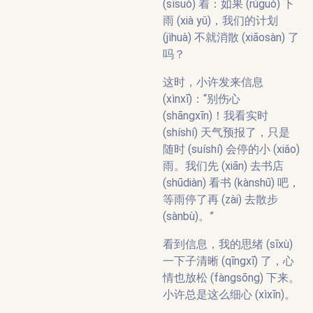
(sīsuǒ) 着：如果 (rúguǒ) 下
雨 (xià yǔ)，我们的计划
(jìhuà) 不就消散 (xiāosàn) 了
吗？
这时，小许发来信息
(xìnxī)：“别伤心
(shāngxīn)！我看实时
(shíshí) 天气预报了，只是
随时 (suíshí) 会停的小 (xiǎo)
雨。我们先 (xiān) 去书店
(shūdiàn) 看书 (kànshū) 吧，
等雨停了再 (zài) 去散步
(sànbù)。”
看到信息，我的思绪 (sīxù)
一下子清晰 (qīngxī) 了，心
情也放松 (fàngsōng) 下来。
小许总是这么细心 (xìxīn)。