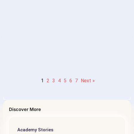
中高级水平汉语阅读［
Intermediate – Advanced
level Mandarin Chinese
Reading］- 第五个故事：顶级思
维
1
2
3
4
5
6
7
Next »
Discover More
Academy Stories