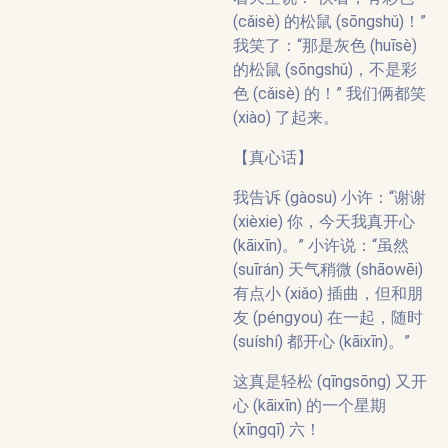
(cǎisè) 的松鼠 (sōngshǔ)！”
我笑了：“那是灰色 (huīsè)
的松鼠 (sōngshǔ)，不是彩
色 (cǎisè) 的！” 我们俩都笑
(xiào) 了起来。
【真心话】
我告诉 (gàosu) 小许：“谢谢
(xièxie) 你，今天我真开心
(kāixīn)。” 小许说：“虽然
(suīrán) 天气稍微 (shāowēi)
有点小 (xiǎo) 插曲，但和朋
友 (péngyou) 在一起，随时
(suíshí) 都开心 (kāixīn)。”
这真是轻松 (qīngsōng) 又开
心 (kāixīn) 的一个星期
(xīngqī) 六！