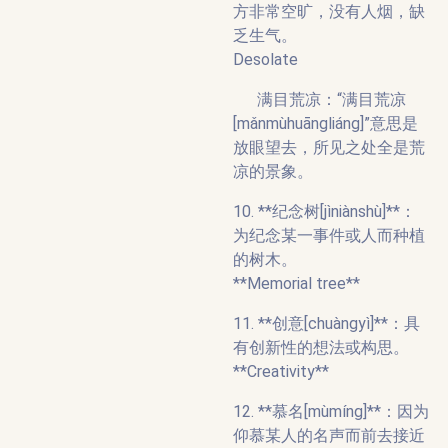
方非常空旷，没有人烟，缺
乏生气。
Desolate
满目荒凉：“满目荒凉
[mǎnmùhuāngliáng]”意思是
放眼望去，所见之处全是荒
凉的景象。
10. **纪念树[jìniànshù]**：
为纪念某一事件或人而种植
的树木。
**Memorial tree**
11. **创意[chuàngyì]**：具
有创新性的想法或构思。
**Creativity**
12. **慕名[mùmíng]**：因为
仰慕某人的名声而前去接近