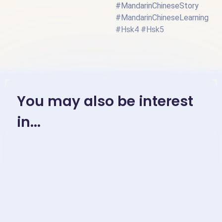
#MandarinChineseStory
#MandarinChineseLearning
#Hsk4 #Hsk5
You may also be interest
in...
November 23, 2025
Mandarin Chinese Idioms
Learning-“…秋….” – 成语［各有
千秋gè yǒu qiān qiū］