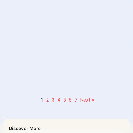
Reading］- 第五个故事：顶级思
维
November 13, 2025
Beyond “-ing”: How to Use “正
在” and “Verb + 着” Correctly
in Chinese.
1
2
3
4
5
6
7
Next »
Discover More