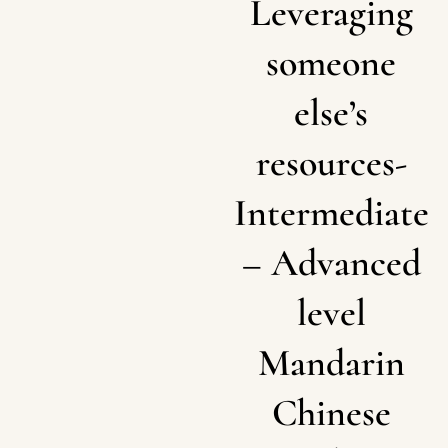
Leveraging
someone
else’s
resources-
Intermediate
– Advanced
level
Mandarin
Chinese