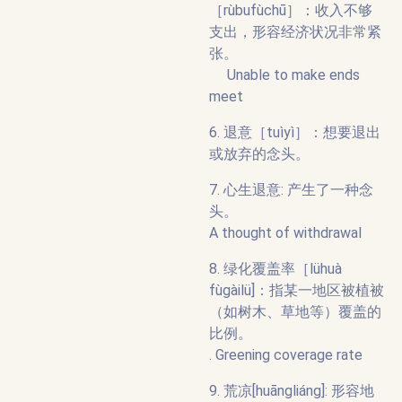
［rùbufùchū］：收入不够
支出，形容经济状况非常紧
张。
Unable to make ends
meet
6. 退意［tuìyì］：想要退出
或放弃的念头。
7. 心生退意: 产生了一种念
头。
A thought of withdrawal
8. 绿化覆盖率［lühuà
fùgàilü]：指某一地区被植被
（如树木、草地等）覆盖的
比例。
. Greening coverage rate
9. 荒凉[huāngliáng]: 形容地