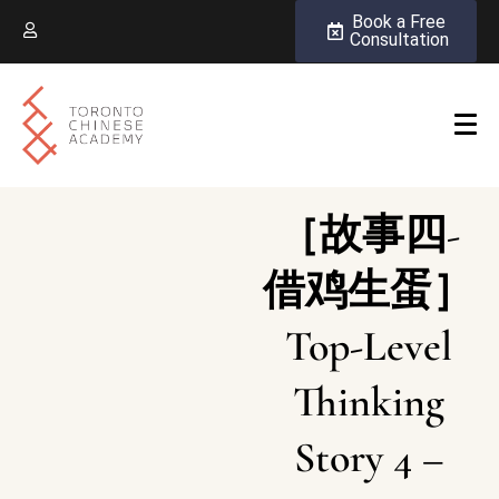
Book a Free
Consultation
［故事四-
借鸡生蛋］
Top-Level
Thinking
Story 4 –